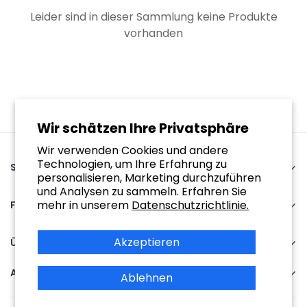
Leider sind in dieser Sammlung keine Produkte
vorhanden
Wir schätzen Ihre Privatsphäre
Wir verwenden Cookies und andere
Technologien, um Ihre Erfahrung zu
SupplySwap
personalisieren, Marketing durchzuführen
89243641 | NL864921925B01
und Analysen zu sammeln. Erfahren Sie
Oude staat 15A 6118AW Nieuwstadt
mehr in unserem
Datenschutzrichtlinie.
Für Sie
Mo-Fr | 9:00 - 17:00
Heim
+31467908091
Akzeptieren
Verfolgen Sie Ihre Bestellung
Über Uns
Service@supplyswap.com
Über uns
Suche
Abonnieren
Kontakt
Ablehnen
Nutzungsbedingungen
Versandrichtlinie