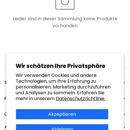
Leider sind in dieser Sammlung keine Produkte
vorhanden
Wir schätzen Ihre Privatsphäre
Wir verwenden Cookies und andere
Technologien, um Ihre Erfahrung zu
SupplySwap
personalisieren, Marketing durchzuführen
89243641 | NL864921925B01
und Analysen zu sammeln. Erfahren Sie
Oude staat 15A 6118AW Nieuwstadt
mehr in unserem
Datenschutzrichtlinie.
Für Sie
Mo-Fr | 9:00 - 17:00
Heim
+31467908091
Akzeptieren
Verfolgen Sie Ihre Bestellung
Über Uns
Service@supplyswap.com
Über uns
Suche
Abonnieren
Kontakt
Ablehnen