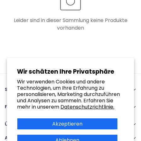
Leider sind in dieser Sammlung keine Produkte
vorhanden
Wir schätzen Ihre Privatsphäre
Wir verwenden Cookies und andere
Technologien, um Ihre Erfahrung zu
SupplySwap
personalisieren, Marketing durchzuführen
89243641 | NL864921925B01
und Analysen zu sammeln. Erfahren Sie
Oude staat 15A 6118AW Nieuwstadt
mehr in unserem
Datenschutzrichtlinie.
Für Sie
Mo-Fr | 9:00 - 17:00
Heim
+31467908091
Akzeptieren
Verfolgen Sie Ihre Bestellung
Über Uns
Service@supplyswap.com
Über uns
Suche
Abonnieren
Kontakt
Ablehnen